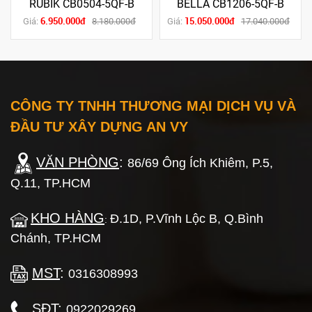
RUBIK CB0504-5QF-B
BELLA CB1206-5QF-B
6.950.000đ
15.050.000đ
Giá:
8.180.000đ
Giá:
17.040.000đ
CÔNG TY TNHH THƯƠNG MẠI DỊCH VỤ VÀ
ĐẦU TƯ XÂY DỰNG AN VY
VĂN PHÒNG
:
86/69 Ông Ích Khiêm, P.5,
Q.11, TP.HCM
KHO HÀNG
Đ.1D, P.Vĩnh Lộc B, Q.Bình
:
Chánh, TP.HCM
MST
:
0316308993
SĐT
:
0922029269