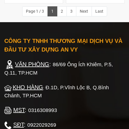
Page 1 / 3
1
2
3
Next
Last
CÔNG TY TNHH THƯƠNG MẠI DỊCH VỤ VÀ
ĐẦU TƯ XÂY DỰNG AN VY
VĂN PHÒNG
:
86/69 Ông Ích Khiêm, P.5,
Q.11, TP.HCM
KHO HÀNG
Đ.1D, P.Vĩnh Lộc B, Q.Bình
:
Chánh, TP.HCM
MST
:
0316308993
SĐT
:
0922029269