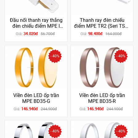
Đầu nối thanh ray thắng
Thanh ray đèn chiếu
đèn chiếu điểm MPE I
điểm MPE TR2 (Seri TSL ,
(Seri TSL , TSL2)
TSL2)
34.020đ
98.400đ
Giá:
56.700đ
Giá:
164.000đ
- 40%
- 40%
Viền đèn LED ốp trần
Viền đèn LED ốp trần
MPE BD35-G
MPE BD35-R
146.940đ
146.940đ
Giá:
244.900đ
Giá:
244.900đ
- 40%
- 40%