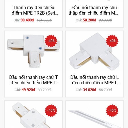
Thanh ray đèn chiếu
Đầu nối thanh ray chữ
điểm MPE TR2B (Seri
thập đèn chiếu điểm MPE
TSLB, TSL2B)
X (Seri TSL , TSL2)
98.400đ
58.200đ
Giá:
164.000đ
Giá:
97.000đ
- 40%
- 40%
Đầu nối thanh ray chữ T
Đầu nối thanh ray chữ L
đèn chiếu điểm MPE T
đèn chiếu điểm MPE L
(Seri TSL , TSL2)
(Seri TSL , TSL2)
49.920đ
34.020đ
Giá:
83.200đ
Giá:
56.700đ
- 40%
- 40%