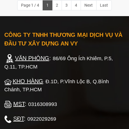
Page 1 / 4
1
2
3
4
Next
Last
CÔNG TY TNHH THƯƠNG MẠI DỊCH VỤ VÀ
ĐẦU TƯ XÂY DỰNG AN VY
VĂN PHÒNG
:
86/69 Ông Ích Khiêm, P.5,
Q.11, TP.HCM
KHO HÀNG
Đ.1D, P.Vĩnh Lộc B, Q.Bình
:
Chánh, TP.HCM
MST
:
0316308993
SĐT
:
0922029269