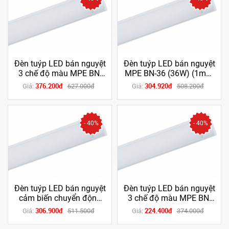
Đèn tuýp LED bán nguyệt
Đèn tuýp LED bán nguyệt
3 chế độ màu MPE BN-
MPE BN-36 (36W) (1m2)
36/3C (36W) (1m2)
(Trắng/Trung tính/Vàng)
376.200đ
304.920đ
Giá:
627.000đ
Giá:
508.200đ
- 40%
- 40%
Đèn tuýp LED bán nguyệt
Đèn tuýp LED bán nguyệt
cảm biến chuyển động
3 chế độ màu MPE BN-
BN-18T/MS (18W) (6 tấc)
18/3C (18W) (6 tấc)
306.900đ
224.400đ
Giá:
511.500đ
Giá:
374.000đ
(Trắng)