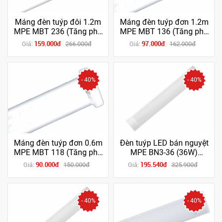
Máng đèn tuýp đôi 1.2m
Máng đèn tuýp đơn 1.2m
MPE MBT 236 (Tăng phô
MPE MBT 136 (Tăng phô
+ chuột) (chân trắng /
+ chuột) (chân trắng /
159.000đ
97.000đ
Giá:
266.000đ
Giá:
162.000đ
xanh dương)
xanh dương)
- 40%
- 40%
Máng đèn tuýp đơn 0.6m
Đèn tuýp LED bán nguyệt
MPE MBT 118 (Tăng phô
MPE BN3-36 (36W)
+ chuột) (chân trắng /
(1m2) (Trắng/Vàng)
90.000đ
195.540đ
Giá:
150.000đ
Giá:
325.900đ
xanh dương)
- 40%
- 40%