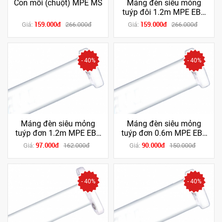
Con mồi (chuột) MPE MS
Máng đèn siêu mỏng
tuýp đôi 1.2m MPE EBT
236 (Tăng phô + chuột)
159.000đ
159.000đ
Giá:
266.000đ
Giá:
266.000đ
(chân trắng / xanh
dương)
- 40%
- 40%
Máng đèn siêu mỏng
Máng đèn siêu mỏng
tuýp đơn 1.2m MPE EBT
tuýp đơn 0.6m MPE EBT
136 (Tăng phô + chuột)
118 (Tăng phô + chuột)
97.000đ
90.000đ
Giá:
162.000đ
Giá:
150.000đ
(chân trắng / xanh
(chân trắng / xanh
dương)
dương)
- 40%
- 40%