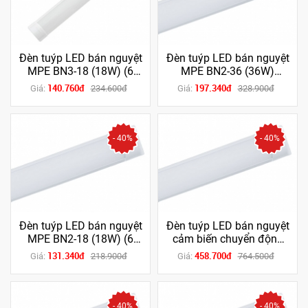
Đèn tuýp LED bán nguyệt
Đèn tuýp LED bán nguyệt
MPE BN3-18 (18W) (6
MPE BN2-36 (36W)
tấc) (Trắng/Vàng)
(1m2) (Trắng/Vàng)
140.760đ
197.340đ
Giá:
234.600đ
Giá:
328.900đ
- 40%
- 40%
Đèn tuýp LED bán nguyệt
Đèn tuýp LED bán nguyệt
MPE BN2-18 (18W) (6
cảm biến chuyển động
tấc) (Trắng/Vàng)
BN-36T/MS (36W) (1m2)
131.340đ
458.700đ
Giá:
218.900đ
Giá:
764.500đ
(Trắng)
- 40%
- 40%