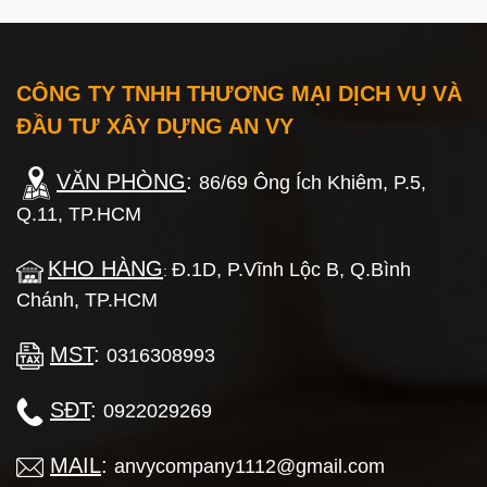
CÔNG TY TNHH THƯƠNG MẠI DỊCH VỤ VÀ
ĐẦU TƯ XÂY DỰNG AN VY
VĂN PHÒNG
:
86/69 Ông Ích Khiêm, P.5,
Q.11, TP.HCM
KHO HÀNG
Đ.1D, P.Vĩnh Lộc B, Q.Bình
:
Chánh, TP.HCM
MST
:
0316308993
SĐT
:
0922029269
MAIL
:
anvycompany1112@gmail.com