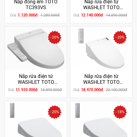
Nắp đóng êm TOTO
Nắp rửa điện tử
TC393VS
WASHLET TOTO
TCF6632A
1.120.000đ
12.140.000đ
Giá:
1.280.000đ
Giá:
14.890.000đ
- 20%
- 20%
Nắp rửa điện tử
Nắp rửa điện tử
WASHLET TOTO
WASHLET TOTO
TCF6631A
TCF6531Z
11.910.000đ
18.470.000đ
Giá:
14.890.000đ
Giá:
23.100.000đ
- 20%
- 18%