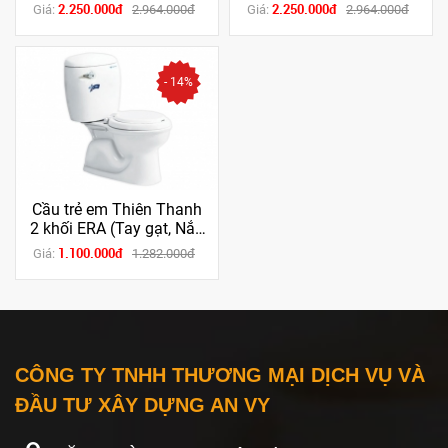
Nắp rơi êm)
Nắp rơi êm)
2.250.000đ
2.250.000đ
Giá:
2.964.000đ
Giá:
2.964.000đ
- 14%
Cầu trẻ em Thiên Thanh
2 khối ERA (Tay gạt, Nắp
thường)
1.100.000đ
Giá:
1.282.000đ
CÔNG TY TNHH THƯƠNG MẠI DỊCH VỤ VÀ
ĐẦU TƯ XÂY DỰNG AN VY