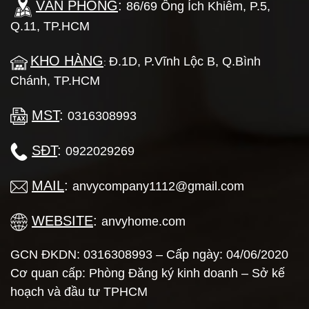
VĂN PHÒNG
:
86/69 Ông Ích Khiêm, P.5,
Q.11, TP.HCM
KHO HÀNG
Đ.1D, P.Vĩnh Lộc B, Q.Bình
:
Chánh, TP.HCM
MST
:
0316308993
SĐT
:
0922029269
MAIL
:
anvycompany1112@gmail.com
WEBSITE
:
anvyhome.com
GCN ĐKDN: 0316308993 – Cấp ngày: 04/06/2020
Cơ quan cấp: Phòng Đăng ký kinh doanh – Sở kế
hoạch và đầu tư TPHCM