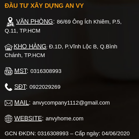
ĐẦU TƯ XÂY DỰNG AN VY
VĂN PHÒNG
:
86/69 Ông Ích Khiêm, P.5,
Q.11, TP.HCM
KHO HÀNG
Đ.1D, P.Vĩnh Lộc B, Q.Bình
:
Chánh, TP.HCM
MST
:
0316308993
SĐT
:
0922029269
MAIL
:
anvycompany1112@gmail.com
WEBSITE
:
anvyhome.com
GCN ĐKDN: 0316308993 – Cấp ngày: 04/06/2020