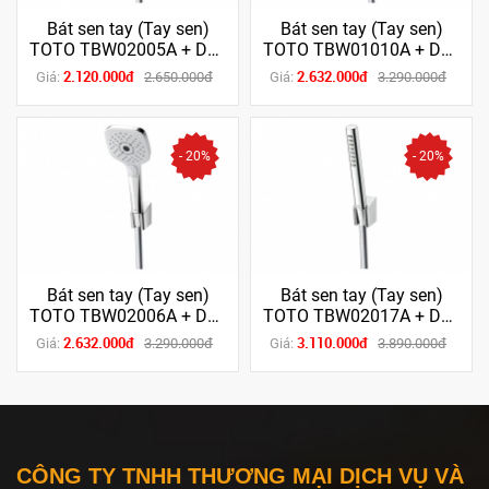
Bát sen tay (Tay sen)
Bát sen tay (Tay sen)
TOTO TBW02005A + Dây
TOTO TBW01010A + Dây
sen
sen
2.120.000đ
2.632.000đ
Giá:
2.650.000đ
Giá:
3.290.000đ
- 20%
- 20%
Bát sen tay (Tay sen)
Bát sen tay (Tay sen)
TOTO TBW02006A + Dây
TOTO TBW02017A + Dây
sen
sen
2.632.000đ
3.110.000đ
Giá:
3.290.000đ
Giá:
3.890.000đ
CÔNG TY TNHH THƯƠNG MẠI DỊCH VỤ VÀ