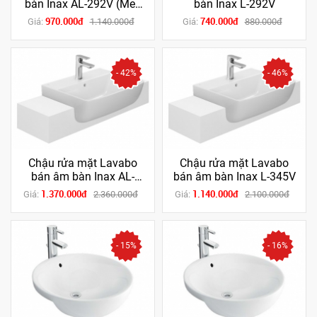
bàn Inax AL-292V (Men
bàn Inax L-292V
AQUA CERAMIC)
970.000đ
740.000đ
Giá:
1.140.000đ
Giá:
880.000đ
- 42%
- 46%
Chậu rửa mặt Lavabo
Chậu rửa mặt Lavabo
bán âm bàn Inax AL-
bán âm bàn Inax L-345V
345V (Men AQUA
1.370.000đ
1.140.000đ
Giá:
2.360.000đ
Giá:
2.100.000đ
CERAMIC)
- 15%
- 16%