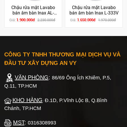
Chậu rửa mặt Lavabo
Chậu rửa mặt Lavabo
bán âm bàn Inax AL-
bán âm bàn Inax L-333V
333V (Men AQUA
1.900.000đ
1.650.000đ
Giá:
2.230.000đ
Giá:
1.970.000đ
CERAMIC)
CÔNG TY TNHH THƯƠNG MẠI DỊCH VỤ VÀ
ĐẦU TƯ XÂY DỰNG AN VY
VĂN PHÒNG
:
86/69 Ông Ích Khiêm, P.5,
Q.11, TP.HCM
KHO HÀNG
Đ.1D, P.Vĩnh Lộc B, Q.Bình
:
Chánh, TP.HCM
MST
:
0316308993