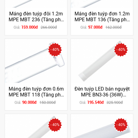
Máng đèn tuýp đôi 1.2m
Máng đèn tuýp đơn 1.2m
MPE MBT 236 (Tăng phô
MPE MBT 136 (Tăng phô
+ chuột) (chân trắng /
+ chuột) (chân trắng /
159.000đ
97.000đ
Giá:
266.000đ
Giá:
162.000đ
xanh dương)
xanh dương)
- 40%
- 40%
Máng đèn tuýp đơn 0.6m
Đèn tuýp LED bán nguyệt
MPE MBT 118 (Tăng phô
MPE BN3-36 (36W)
+ chuột) (chân trắng /
(1m2) (Trắng/Vàng)
90.000đ
195.540đ
Giá:
150.000đ
Giá:
325.900đ
xanh dương)
- 40%
- 40%