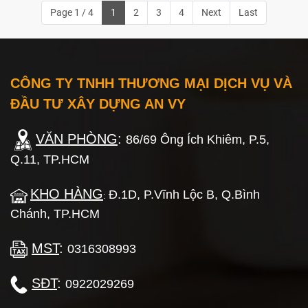
Page 1 / 4
1
2
3
4
Next
Last
CÔNG TY TNHH THƯƠNG MẠI DỊCH VỤ VÀ
ĐẦU TƯ XÂY DỰNG AN VY
VĂN PHÒNG
:
86/69 Ông Ích Khiêm, P.5,
Q.11, TP.HCM
KHO HÀNG
Đ.1D, P.Vĩnh Lộc B, Q.Bình
:
Chánh, TP.HCM
MST
:
0316308993
SĐT
:
0922029269