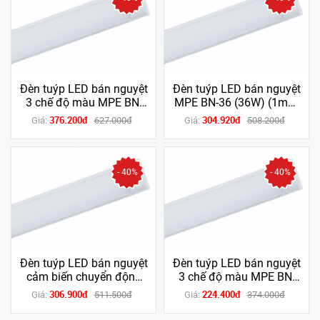
Đèn tuýp LED bán nguyệt
Đèn tuýp LED bán nguyệt
3 chế độ màu MPE BN-
MPE BN-36 (36W) (1m2)
36/3C (36W) (1m2)
(Trắng/Trung tính/Vàng)
376.200đ
304.920đ
Giá:
627.000đ
Giá:
508.200đ
- 40%
- 40%
Đèn tuýp LED bán nguyệt
Đèn tuýp LED bán nguyệt
cảm biến chuyển động
3 chế độ màu MPE BN-
BN-18T/MS (18W) (6 tấc)
18/3C (18W) (6 tấc)
306.900đ
224.400đ
Giá:
511.500đ
Giá:
374.000đ
(Trắng)