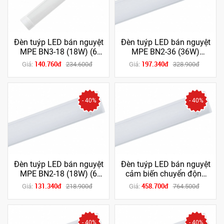
Đèn tuýp LED bán nguyệt
Đèn tuýp LED bán nguyệt
MPE BN3-18 (18W) (6
MPE BN2-36 (36W)
tấc) (Trắng/Vàng)
(1m2) (Trắng/Vàng)
140.760đ
197.340đ
Giá:
234.600đ
Giá:
328.900đ
- 40%
- 40%
Đèn tuýp LED bán nguyệt
Đèn tuýp LED bán nguyệt
MPE BN2-18 (18W) (6
cảm biến chuyển động
tấc) (Trắng/Vàng)
BN-36T/MS (36W) (1m2)
131.340đ
458.700đ
Giá:
218.900đ
Giá:
764.500đ
(Trắng)
- 40%
- 40%