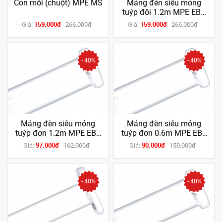
Con mồi (chuột) MPE MS
Máng đèn siêu mỏng
tuýp đôi 1.2m MPE EBT
236 (Tăng phô + chuột)
159.000đ
159.000đ
Giá:
266.000đ
Giá:
266.000đ
(chân trắng / xanh
dương)
- 40%
- 40%
Máng đèn siêu mỏng
Máng đèn siêu mỏng
tuýp đơn 1.2m MPE EBT
tuýp đơn 0.6m MPE EBT
136 (Tăng phô + chuột)
118 (Tăng phô + chuột)
97.000đ
90.000đ
Giá:
162.000đ
Giá:
150.000đ
(chân trắng / xanh
(chân trắng / xanh
dương)
dương)
- 40%
- 40%